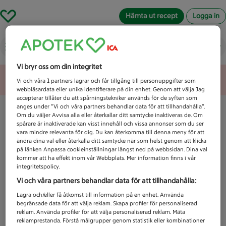
Hämta ut recept
Logga in
Vad letar du efter idag?
Vi bryr oss om din integritet
Unknown error
Vi och våra
1
partners lagrar och får tillgång till personuppgifter som
webbläsardata eller unika identifierare på din enhet. Genom att välja Jag
accepterar tillåter du att spårningstekniker används för de syften som
anges under ”Vi och våra partners behandlar data för att tillhandahålla”.
Om du väljer Avvisa alla eller återkallar ditt samtycke inaktiveras de. Om
spårare är inaktiverade kan visst innehåll och vissa annonser som du ser
vara mindre relevanta för dig. Du kan återkomma till denna meny för att
ändra dina val eller återkalla ditt samtycke när som helst genom att klicka
på länken Anpassa cookieinställningar längst ned på webbsidan. Dina val
kommer att ha effekt inom vår Webbplats. Mer information finns i vår
integritetspolicy.
Vi och våra partners behandlar data för att tillhandahålla:
Lagra och/eller få åtkomst till information på en enhet. Använda
begränsade data för att välja reklam. Skapa profiler för personaliserad
reklam. Använda profiler för att välja personaliserad reklam. Mäta
reklamprestanda. Förstå målgrupper genom statistik eller kombinationer