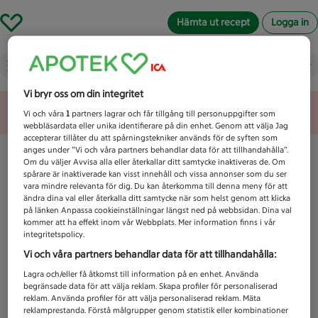
Hämta ut recept
Logga in
Vad letar du efter idag?
Vi bryr oss om din integritet
Unknown error
Vi och våra
1
partners lagrar och får tillgång till personuppgifter som
webbläsardata eller unika identifierare på din enhet. Genom att välja Jag
accepterar tillåter du att spårningstekniker används för de syften som
anges under ”Vi och våra partners behandlar data för att tillhandahålla”.
Om du väljer Avvisa alla eller återkallar ditt samtycke inaktiveras de. Om
spårare är inaktiverade kan visst innehåll och vissa annonser som du ser
vara mindre relevanta för dig. Du kan återkomma till denna meny för att
ändra dina val eller återkalla ditt samtycke när som helst genom att klicka
på länken Anpassa cookieinställningar längst ned på webbsidan. Dina val
kommer att ha effekt inom vår Webbplats. Mer information finns i vår
integritetspolicy.
Vi och våra partners behandlar data för att tillhandahålla:
Lagra och/eller få åtkomst till information på en enhet. Använda
begränsade data för att välja reklam. Skapa profiler för personaliserad
reklam. Använda profiler för att välja personaliserad reklam. Mäta
reklamprestanda. Förstå målgrupper genom statistik eller kombinationer