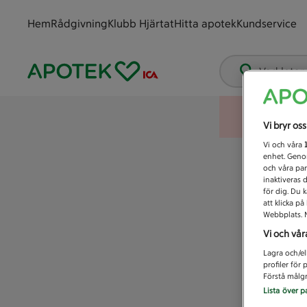
Hem
Rådgivning
Klubb Hjärtat
Hitta apotek
Kundservice
Vad letar
Vi bryr os
Vi och våra
enhet. Genom
och våra par
inaktiveras 
för dig. Du 
att klicka p
Webbplats. M
Vi och vår
Lagra och/el
profiler för
Förstå målgr
Lista över p