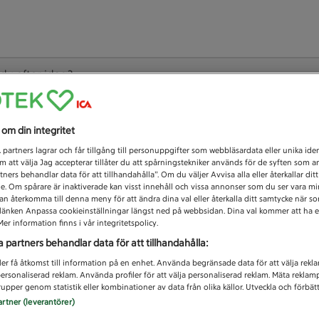
 du efter idag?
Unknown error
s om din integritet
1
partners lagrar och får tillgång till personuppgifter som webbläsardata eller unika iden
 att välja Jag accepterar tillåter du att spårningstekniker används för de syften som 
tners behandlar data för att tillhandahålla”. Om du väljer Avvisa alla eller återkallar dit
de. Om spårare är inaktiverade kan visst innehåll och vissa annonser som du ser vara m
kan återkomma till denna meny för att ändra dina val eller återkalla ditt samtycke när 
å länken Anpassa cookieinställningar längst ned på webbsidan. Dina val kommer att ha e
er information finns i vår integritetspolicy.
a partners behandlar data för att tillhandahålla:
ler få åtkomst till information på en enhet. Använda begränsade data för att välja rekl
 personaliserad reklam. Använda profiler för att välja personaliserad reklam. Mäta reklam
upper genom statistik eller kombinationer av data från olika källor. Utveckla och förbättr
artner (leverantörer)