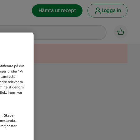
Hämta ut recept
Logga in
tifierare på din
anges under ”Vi
t samtycke
indre relevanta
som helst genom
ffekt inom vår
am. Skapa
prestanda.
a tjänster.