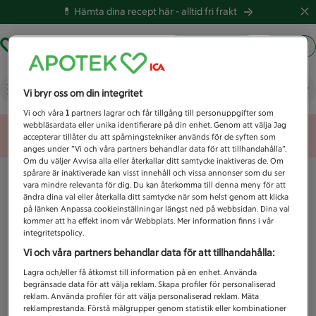
💊 Hämta dina recept här -
alltid fri frakt
Hämta ut recept
Logga in
Vad letar du efter idag?
Vi bryr oss om din integritet
Vi och våra
1
partners lagrar och får tillgång till personuppgifter som
webbläsardata eller unika identifierare på din enhet. Genom att välja Jag
Unknown error
accepterar tillåter du att spårningstekniker används för de syften som
anges under ”Vi och våra partners behandlar data för att tillhandahålla”.
Om du väljer Avvisa alla eller återkallar ditt samtycke inaktiveras de. Om
spårare är inaktiverade kan visst innehåll och vissa annonser som du ser
vara mindre relevanta för dig. Du kan återkomma till denna meny för att
ändra dina val eller återkalla ditt samtycke när som helst genom att klicka
på länken Anpassa cookieinställningar längst ned på webbsidan. Dina val
kommer att ha effekt inom vår Webbplats. Mer information finns i vår
integritetspolicy.
Vi och våra partners behandlar data för att tillhandahålla:
Lagra och/eller få åtkomst till information på en enhet. Använda
begränsade data för att välja reklam. Skapa profiler för personaliserad
reklam. Använda profiler för att välja personaliserad reklam. Mäta
reklamprestanda. Förstå målgrupper genom statistik eller kombinationer