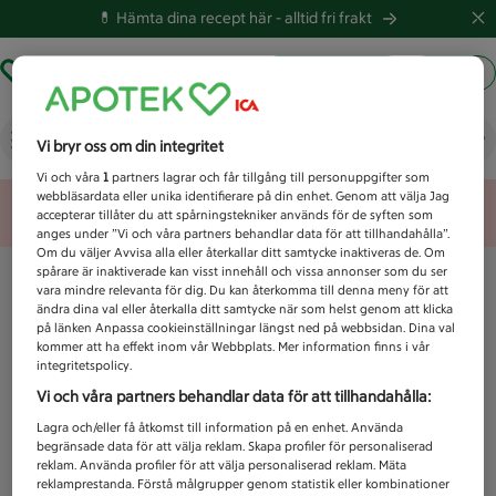
💊 Hämta dina recept här -
alltid fri frakt
Hämta ut recept
Logga in
Vad letar du efter idag?
Vi bryr oss om din integritet
Vi och våra
1
partners lagrar och får tillgång till personuppgifter som
webbläsardata eller unika identifierare på din enhet. Genom att välja Jag
Unknown error
accepterar tillåter du att spårningstekniker används för de syften som
anges under ”Vi och våra partners behandlar data för att tillhandahålla”.
Om du väljer Avvisa alla eller återkallar ditt samtycke inaktiveras de. Om
spårare är inaktiverade kan visst innehåll och vissa annonser som du ser
vara mindre relevanta för dig. Du kan återkomma till denna meny för att
ändra dina val eller återkalla ditt samtycke när som helst genom att klicka
på länken Anpassa cookieinställningar längst ned på webbsidan. Dina val
kommer att ha effekt inom vår Webbplats. Mer information finns i vår
integritetspolicy.
Vi och våra partners behandlar data för att tillhandahålla:
Lagra och/eller få åtkomst till information på en enhet. Använda
begränsade data för att välja reklam. Skapa profiler för personaliserad
reklam. Använda profiler för att välja personaliserad reklam. Mäta
reklamprestanda. Förstå målgrupper genom statistik eller kombinationer