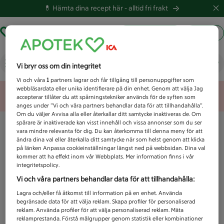
💊 Hämta dina recept här -
alltid fri frakt
Hämta ut recept
Logga in
Vad letar du efter idag?
Vi bryr oss om din integritet
Vi och våra
1
partners lagrar och får tillgång till personuppgifter som
webbläsardata eller unika identifierare på din enhet. Genom att välja Jag
Unknown error
accepterar tillåter du att spårningstekniker används för de syften som
anges under ”Vi och våra partners behandlar data för att tillhandahålla”.
Om du väljer Avvisa alla eller återkallar ditt samtycke inaktiveras de. Om
spårare är inaktiverade kan visst innehåll och vissa annonser som du ser
vara mindre relevanta för dig. Du kan återkomma till denna meny för att
ändra dina val eller återkalla ditt samtycke när som helst genom att klicka
på länken Anpassa cookieinställningar längst ned på webbsidan. Dina val
kommer att ha effekt inom vår Webbplats. Mer information finns i vår
integritetspolicy.
Vi och våra partners behandlar data för att tillhandahålla:
Lagra och/eller få åtkomst till information på en enhet. Använda
begränsade data för att välja reklam. Skapa profiler för personaliserad
reklam. Använda profiler för att välja personaliserad reklam. Mäta
reklamprestanda. Förstå målgrupper genom statistik eller kombinationer