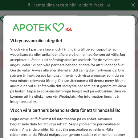
💊 Hämta dina recept här -
alltid fri frakt
Hämta ut recept
Logga in
Vad letar du efter idag?
Vi bryr oss om din integritet
Vi och våra
1
partners lagrar och får tillgång till personuppgifter som
webbläsardata eller unika identifierare på din enhet. Genom att välja Jag
Unknown error
accepterar tillåter du att spårningstekniker används för de syften som
anges under ”Vi och våra partners behandlar data för att tillhandahålla”.
Om du väljer Avvisa alla eller återkallar ditt samtycke inaktiveras de. Om
spårare är inaktiverade kan visst innehåll och vissa annonser som du ser
vara mindre relevanta för dig. Du kan återkomma till denna meny för att
ändra dina val eller återkalla ditt samtycke när som helst genom att klicka
på länken Anpassa cookieinställningar längst ned på webbsidan. Dina val
kommer att ha effekt inom vår Webbplats. Mer information finns i vår
integritetspolicy.
Vi och våra partners behandlar data för att tillhandahålla:
Lagra och/eller få åtkomst till information på en enhet. Använda
begränsade data för att välja reklam. Skapa profiler för personaliserad
reklam. Använda profiler för att välja personaliserad reklam. Mäta
reklamprestanda. Förstå målgrupper genom statistik eller kombinationer