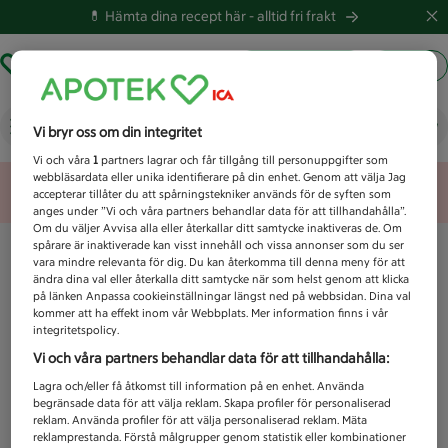
💊 Hämta dina recept här -
alltid fri frakt
Hämta ut recept
Logga in
Vad letar du efter idag?
Vi bryr oss om din integritet
Vi och våra
1
partners lagrar och får tillgång till personuppgifter som
webbläsardata eller unika identifierare på din enhet. Genom att välja Jag
Unknown error
accepterar tillåter du att spårningstekniker används för de syften som
anges under ”Vi och våra partners behandlar data för att tillhandahålla”.
Om du väljer Avvisa alla eller återkallar ditt samtycke inaktiveras de. Om
spårare är inaktiverade kan visst innehåll och vissa annonser som du ser
vara mindre relevanta för dig. Du kan återkomma till denna meny för att
ändra dina val eller återkalla ditt samtycke när som helst genom att klicka
på länken Anpassa cookieinställningar längst ned på webbsidan. Dina val
kommer att ha effekt inom vår Webbplats. Mer information finns i vår
integritetspolicy.
Vi och våra partners behandlar data för att tillhandahålla:
Lagra och/eller få åtkomst till information på en enhet. Använda
begränsade data för att välja reklam. Skapa profiler för personaliserad
reklam. Använda profiler för att välja personaliserad reklam. Mäta
reklamprestanda. Förstå målgrupper genom statistik eller kombinationer