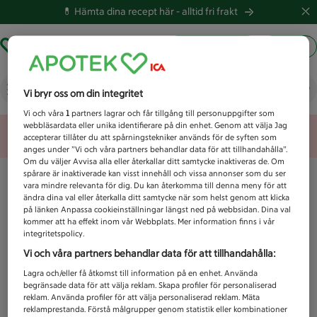
💊 Hämta dina recept här -
alltid fri frakt
Hämta ut recept
Logga in
Vad letar du efter idag?
Vi bryr oss om din integritet
Vi och våra
1
partners lagrar och får tillgång till personuppgifter som
webbläsardata eller unika identifierare på din enhet. Genom att välja Jag
Unknown error
accepterar tillåter du att spårningstekniker används för de syften som
anges under ”Vi och våra partners behandlar data för att tillhandahålla”.
Om du väljer Avvisa alla eller återkallar ditt samtycke inaktiveras de. Om
spårare är inaktiverade kan visst innehåll och vissa annonser som du ser
vara mindre relevanta för dig. Du kan återkomma till denna meny för att
ändra dina val eller återkalla ditt samtycke när som helst genom att klicka
på länken Anpassa cookieinställningar längst ned på webbsidan. Dina val
kommer att ha effekt inom vår Webbplats. Mer information finns i vår
integritetspolicy.
Vi och våra partners behandlar data för att tillhandahålla:
Lagra och/eller få åtkomst till information på en enhet. Använda
begränsade data för att välja reklam. Skapa profiler för personaliserad
reklam. Använda profiler för att välja personaliserad reklam. Mäta
reklamprestanda. Förstå målgrupper genom statistik eller kombinationer