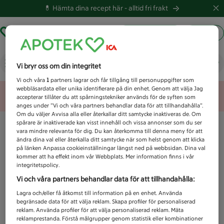
💊 Hämta dina recept här -
alltid fri frakt
Hämta ut recept
Logga in
Vad letar du efter idag?
Vi bryr oss om din integritet
Vi och våra
1
partners lagrar och får tillgång till personuppgifter som
webbläsardata eller unika identifierare på din enhet. Genom att välja Jag
Unknown error
accepterar tillåter du att spårningstekniker används för de syften som
anges under ”Vi och våra partners behandlar data för att tillhandahålla”.
Om du väljer Avvisa alla eller återkallar ditt samtycke inaktiveras de. Om
spårare är inaktiverade kan visst innehåll och vissa annonser som du ser
vara mindre relevanta för dig. Du kan återkomma till denna meny för att
ändra dina val eller återkalla ditt samtycke när som helst genom att klicka
på länken Anpassa cookieinställningar längst ned på webbsidan. Dina val
kommer att ha effekt inom vår Webbplats. Mer information finns i vår
integritetspolicy.
Vi och våra partners behandlar data för att tillhandahålla:
Lagra och/eller få åtkomst till information på en enhet. Använda
begränsade data för att välja reklam. Skapa profiler för personaliserad
reklam. Använda profiler för att välja personaliserad reklam. Mäta
reklamprestanda. Förstå målgrupper genom statistik eller kombinationer