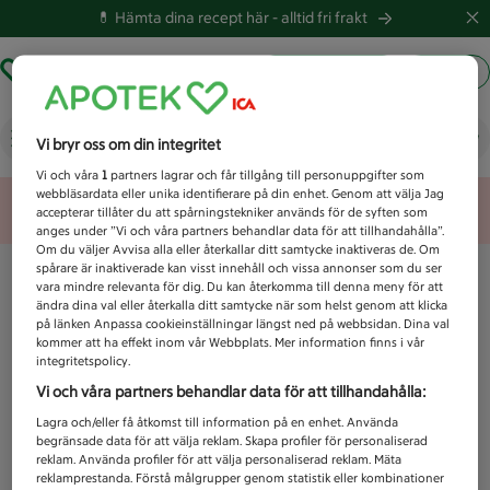
💊 Hämta dina recept här -
alltid fri frakt
Hämta ut recept
Logga in
Vad letar du efter idag?
Vi bryr oss om din integritet
Vi och våra
1
partners lagrar och får tillgång till personuppgifter som
webbläsardata eller unika identifierare på din enhet. Genom att välja Jag
Unknown error
accepterar tillåter du att spårningstekniker används för de syften som
anges under ”Vi och våra partners behandlar data för att tillhandahålla”.
Om du väljer Avvisa alla eller återkallar ditt samtycke inaktiveras de. Om
spårare är inaktiverade kan visst innehåll och vissa annonser som du ser
vara mindre relevanta för dig. Du kan återkomma till denna meny för att
ändra dina val eller återkalla ditt samtycke när som helst genom att klicka
på länken Anpassa cookieinställningar längst ned på webbsidan. Dina val
kommer att ha effekt inom vår Webbplats. Mer information finns i vår
integritetspolicy.
Vi och våra partners behandlar data för att tillhandahålla:
Lagra och/eller få åtkomst till information på en enhet. Använda
begränsade data för att välja reklam. Skapa profiler för personaliserad
reklam. Använda profiler för att välja personaliserad reklam. Mäta
reklamprestanda. Förstå målgrupper genom statistik eller kombinationer