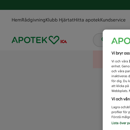
Hem
Rådgivning
Klubb Hjärtat
Hitta apotek
Kundservice
Vad letar
Vi bryr os
Vi och våra
enhet. Genom
och våra par
inaktiveras 
för dig. Du 
att klicka p
Webbplats. M
Vi och vår
Lagra och/el
profiler för
Förstå målgr
Lista över p