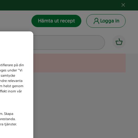
Hämta ut recept
Logga in
tifierare på din
anges under ”Vi
t samtycke
indre relevanta
som helst genom
ffekt inom vår
am. Skapa
prestanda.
a tjänster.