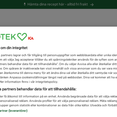
💊 Hämta dina recept här -
alltid fri frakt
 du efter idag?
s om din integritet
Unknown error
1
partners lagrar och får tillgång till personuppgifter som webbläsardata eller unika iden
 att välja Jag accepterar tillåter du att spårningstekniker används för de syften som 
tners behandlar data för att tillhandahålla”. Om du väljer Avvisa alla eller återkallar dit
de. Om spårare är inaktiverade kan visst innehåll och vissa annonser som du ser vara m
kan återkomma till denna meny för att ändra dina val eller återkalla ditt samtycke när 
å länken Anpassa cookieinställningar längst ned på webbsidan. Dina val kommer att ha e
er information finns i vår integritetspolicy.
a partners behandlar data för att tillhandahålla:
ler få åtkomst till information på en enhet. Använda begränsade data för att välja rekl
 personaliserad reklam. Använda profiler för att välja personaliserad reklam. Mäta reklam
upper genom statistik eller kombinationer av data från olika källor. Utveckla och förbättr
artner (leverantörer)