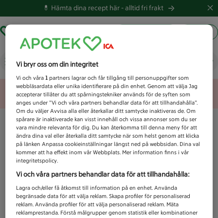
💊 Hämta dina recept här -
alltid fri frakt
Hämta ut recept
Logga in
Vad letar du efter idag?
Vi bryr oss om din integritet
Vi och våra
1
partners lagrar och får tillgång till personuppgifter som
webbläsardata eller unika identifierare på din enhet. Genom att välja Jag
Unknown error
accepterar tillåter du att spårningstekniker används för de syften som
anges under ”Vi och våra partners behandlar data för att tillhandahålla”.
Om du väljer Avvisa alla eller återkallar ditt samtycke inaktiveras de. Om
spårare är inaktiverade kan visst innehåll och vissa annonser som du ser
vara mindre relevanta för dig. Du kan återkomma till denna meny för att
ändra dina val eller återkalla ditt samtycke när som helst genom att klicka
på länken Anpassa cookieinställningar längst ned på webbsidan. Dina val
kommer att ha effekt inom vår Webbplats. Mer information finns i vår
integritetspolicy.
Vi och våra partners behandlar data för att tillhandahålla:
Lagra och/eller få åtkomst till information på en enhet. Använda
begränsade data för att välja reklam. Skapa profiler för personaliserad
reklam. Använda profiler för att välja personaliserad reklam. Mäta
reklamprestanda. Förstå målgrupper genom statistik eller kombinationer