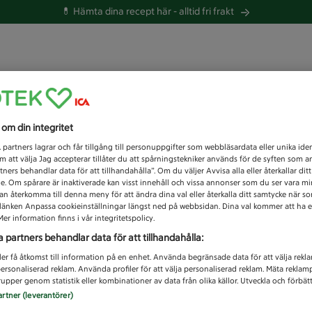
💊 Hämta dina recept här -
alltid fri frakt
 du efter idag?
s om din integritet
Unknown error
1
partners lagrar och får tillgång till personuppgifter som webbläsardata eller unika iden
 att välja Jag accepterar tillåter du att spårningstekniker används för de syften som 
tners behandlar data för att tillhandahålla”. Om du väljer Avvisa alla eller återkallar dit
de. Om spårare är inaktiverade kan visst innehåll och vissa annonser som du ser vara m
kan återkomma till denna meny för att ändra dina val eller återkalla ditt samtycke när 
å länken Anpassa cookieinställningar längst ned på webbsidan. Dina val kommer att ha e
er information finns i vår integritetspolicy.
a partners behandlar data för att tillhandahålla:
ler få åtkomst till information på en enhet. Använda begränsade data för att välja rekl
 personaliserad reklam. Använda profiler för att välja personaliserad reklam. Mäta reklam
upper genom statistik eller kombinationer av data från olika källor. Utveckla och förbättr
artner (leverantörer)