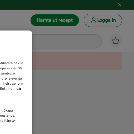
Hämta ut recept
Logga in
tifierare på din
anges under ”Vi
t samtycke
indre relevanta
som helst genom
ffekt inom vår
am. Skapa
prestanda.
a tjänster.