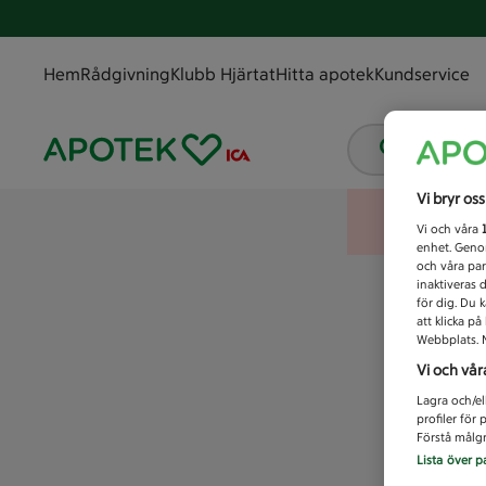
Hem
Rådgivning
Klubb Hjärtat
Hitta apotek
Kundservice
Vad letar
Vi bryr os
Vi och våra
enhet. Genom
och våra par
inaktiveras 
för dig. Du 
att klicka p
Webbplats. M
Vi och vår
Lagra och/el
profiler för
Förstå målgr
Lista över p