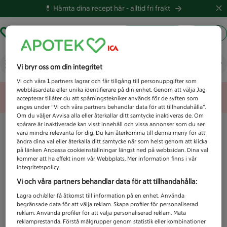
💊 Hämta dina recept här -
alltid fri frakt
Hämta ut recept
Logga in
Vad letar du efter idag?
Vi bryr oss om din integritet
Vi och våra
1
partners lagrar och får tillgång till personuppgifter som
webbläsardata eller unika identifierare på din enhet. Genom att välja Jag
Unknown error
accepterar tillåter du att spårningstekniker används för de syften som
anges under ”Vi och våra partners behandlar data för att tillhandahålla”.
Om du väljer Avvisa alla eller återkallar ditt samtycke inaktiveras de. Om
spårare är inaktiverade kan visst innehåll och vissa annonser som du ser
vara mindre relevanta för dig. Du kan återkomma till denna meny för att
ändra dina val eller återkalla ditt samtycke när som helst genom att klicka
på länken Anpassa cookieinställningar längst ned på webbsidan. Dina val
kommer att ha effekt inom vår Webbplats. Mer information finns i vår
integritetspolicy.
Vi och våra partners behandlar data för att tillhandahålla:
Lagra och/eller få åtkomst till information på en enhet. Använda
begränsade data för att välja reklam. Skapa profiler för personaliserad
reklam. Använda profiler för att välja personaliserad reklam. Mäta
reklamprestanda. Förstå målgrupper genom statistik eller kombinationer