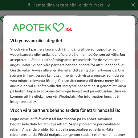
💊 Hämta dina recept här -
alltid fri frakt
Hämta ut recept
Logga in
Vad letar du efter idag?
Vi bryr oss om din integritet
Vi och våra
1
partners lagrar och får tillgång till personuppgifter som
webbläsardata eller unika identifierare på din enhet. Genom att välja Jag
Unknown error
accepterar tillåter du att spårningstekniker används för de syften som
anges under ”Vi och våra partners behandlar data för att tillhandahålla”.
Om du väljer Avvisa alla eller återkallar ditt samtycke inaktiveras de. Om
spårare är inaktiverade kan visst innehåll och vissa annonser som du ser
vara mindre relevanta för dig. Du kan återkomma till denna meny för att
ändra dina val eller återkalla ditt samtycke när som helst genom att klicka
på länken Anpassa cookieinställningar längst ned på webbsidan. Dina val
kommer att ha effekt inom vår Webbplats. Mer information finns i vår
integritetspolicy.
Vi och våra partners behandlar data för att tillhandahålla:
Lagra och/eller få åtkomst till information på en enhet. Använda
begränsade data för att välja reklam. Skapa profiler för personaliserad
reklam. Använda profiler för att välja personaliserad reklam. Mäta
reklamprestanda. Förstå målgrupper genom statistik eller kombinationer