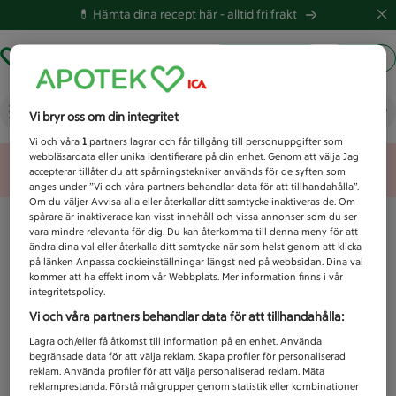
💊 Hämta dina recept här -
alltid fri frakt
Hämta ut recept
Logga in
Vad letar du efter idag?
Vi bryr oss om din integritet
Vi och våra
1
partners lagrar och får tillgång till personuppgifter som
webbläsardata eller unika identifierare på din enhet. Genom att välja Jag
Unknown error
accepterar tillåter du att spårningstekniker används för de syften som
anges under ”Vi och våra partners behandlar data för att tillhandahålla”.
Om du väljer Avvisa alla eller återkallar ditt samtycke inaktiveras de. Om
spårare är inaktiverade kan visst innehåll och vissa annonser som du ser
vara mindre relevanta för dig. Du kan återkomma till denna meny för att
ändra dina val eller återkalla ditt samtycke när som helst genom att klicka
på länken Anpassa cookieinställningar längst ned på webbsidan. Dina val
kommer att ha effekt inom vår Webbplats. Mer information finns i vår
integritetspolicy.
Vi och våra partners behandlar data för att tillhandahålla:
Lagra och/eller få åtkomst till information på en enhet. Använda
begränsade data för att välja reklam. Skapa profiler för personaliserad
reklam. Använda profiler för att välja personaliserad reklam. Mäta
reklamprestanda. Förstå målgrupper genom statistik eller kombinationer