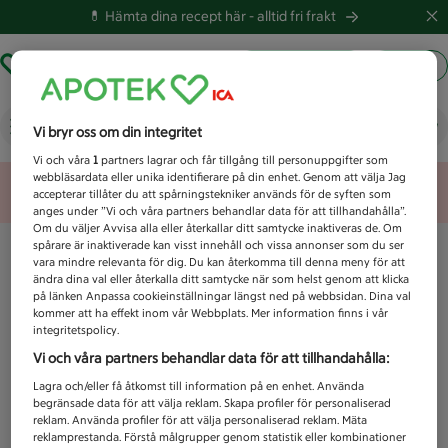
💊 Hämta dina recept här -
alltid fri frakt
Hämta ut recept
Logga in
Vad letar du efter idag?
Vi bryr oss om din integritet
Vi och våra
1
partners lagrar och får tillgång till personuppgifter som
webbläsardata eller unika identifierare på din enhet. Genom att välja Jag
Unknown error
accepterar tillåter du att spårningstekniker används för de syften som
anges under ”Vi och våra partners behandlar data för att tillhandahålla”.
Om du väljer Avvisa alla eller återkallar ditt samtycke inaktiveras de. Om
spårare är inaktiverade kan visst innehåll och vissa annonser som du ser
vara mindre relevanta för dig. Du kan återkomma till denna meny för att
ändra dina val eller återkalla ditt samtycke när som helst genom att klicka
på länken Anpassa cookieinställningar längst ned på webbsidan. Dina val
kommer att ha effekt inom vår Webbplats. Mer information finns i vår
integritetspolicy.
Vi och våra partners behandlar data för att tillhandahålla:
Lagra och/eller få åtkomst till information på en enhet. Använda
begränsade data för att välja reklam. Skapa profiler för personaliserad
reklam. Använda profiler för att välja personaliserad reklam. Mäta
reklamprestanda. Förstå målgrupper genom statistik eller kombinationer