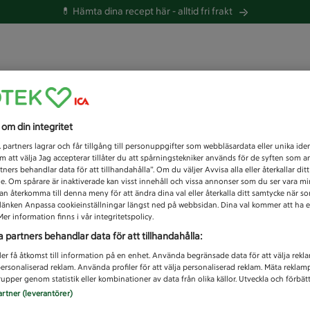
💊 Hämta dina recept här -
alltid fri frakt
 du efter idag?
s om din integritet
Unknown error
1
partners lagrar och får tillgång till personuppgifter som webbläsardata eller unika iden
 att välja Jag accepterar tillåter du att spårningstekniker används för de syften som 
tners behandlar data för att tillhandahålla”. Om du väljer Avvisa alla eller återkallar dit
de. Om spårare är inaktiverade kan visst innehåll och vissa annonser som du ser vara m
kan återkomma till denna meny för att ändra dina val eller återkalla ditt samtycke när 
å länken Anpassa cookieinställningar längst ned på webbsidan. Dina val kommer att ha e
er information finns i vår integritetspolicy.
a partners behandlar data för att tillhandahålla:
ler få åtkomst till information på en enhet. Använda begränsade data för att välja rekl
 personaliserad reklam. Använda profiler för att välja personaliserad reklam. Mäta reklam
upper genom statistik eller kombinationer av data från olika källor. Utveckla och förbättr
artner (leverantörer)