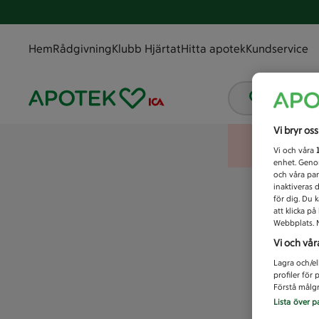
Hem
Rådgivning
Klubb Hjärtat
Hitta apotek
Kundservice
Vad letar
Vi bryr os
Vi och våra
enhet. Genom
och våra par
inaktiveras 
för dig. Du 
att klicka p
Webbplats. M
Vi och vår
Lagra och/el
profiler för
Förstå målgr
Lista över p