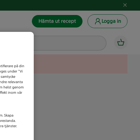
Hämta ut recept
Logga in
tifierare på din
anges under ”Vi
t samtycke
indre relevanta
som helst genom
ffekt inom vår
am. Skapa
prestanda.
a tjänster.