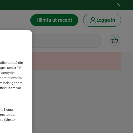
Hämta ut recept
Logga in
tifierare på din
anges under ”Vi
t samtycke
indre relevanta
som helst genom
ffekt inom vår
am. Skapa
prestanda.
a tjänster.