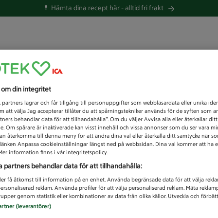
💊 Hämta dina recept här -
alltid fri frakt
 du efter idag?
s om din integritet
Unknown error
1
partners lagrar och får tillgång till personuppgifter som webbläsardata eller unika iden
 att välja Jag accepterar tillåter du att spårningstekniker används för de syften som 
tners behandlar data för att tillhandahålla”. Om du väljer Avvisa alla eller återkallar dit
de. Om spårare är inaktiverade kan visst innehåll och vissa annonser som du ser vara m
kan återkomma till denna meny för att ändra dina val eller återkalla ditt samtycke när 
å länken Anpassa cookieinställningar längst ned på webbsidan. Dina val kommer att ha e
er information finns i vår integritetspolicy.
a partners behandlar data för att tillhandahålla:
ler få åtkomst till information på en enhet. Använda begränsade data för att välja rekl
 personaliserad reklam. Använda profiler för att välja personaliserad reklam. Mäta reklam
upper genom statistik eller kombinationer av data från olika källor. Utveckla och förbättr
artner (leverantörer)