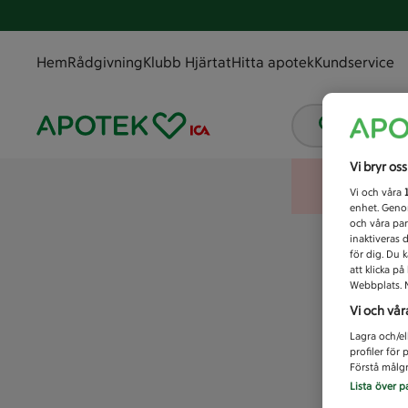
Hem
Rådgivning
Klubb Hjärtat
Hitta apotek
Kundservice
Vad letar
Vi bryr os
Vi och våra
enhet. Genom
och våra par
inaktiveras 
för dig. Du 
att klicka p
Webbplats. M
Vi och vår
Lagra och/el
profiler för
Förstå målgr
Lista över p