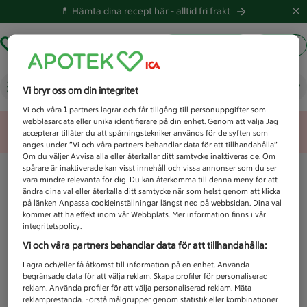
💊 Hämta dina recept här -
alltid fri frakt
Hämta ut recept
Logga in
Vad letar du efter idag?
Vi bryr oss om din integritet
Vi och våra
1
partners lagrar och får tillgång till personuppgifter som
webbläsardata eller unika identifierare på din enhet. Genom att välja Jag
Unknown error
accepterar tillåter du att spårningstekniker används för de syften som
anges under ”Vi och våra partners behandlar data för att tillhandahålla”.
Om du väljer Avvisa alla eller återkallar ditt samtycke inaktiveras de. Om
spårare är inaktiverade kan visst innehåll och vissa annonser som du ser
vara mindre relevanta för dig. Du kan återkomma till denna meny för att
ändra dina val eller återkalla ditt samtycke när som helst genom att klicka
på länken Anpassa cookieinställningar längst ned på webbsidan. Dina val
kommer att ha effekt inom vår Webbplats. Mer information finns i vår
integritetspolicy.
Vi och våra partners behandlar data för att tillhandahålla:
Lagra och/eller få åtkomst till information på en enhet. Använda
begränsade data för att välja reklam. Skapa profiler för personaliserad
reklam. Använda profiler för att välja personaliserad reklam. Mäta
reklamprestanda. Förstå målgrupper genom statistik eller kombinationer