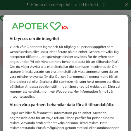
💊 Hämta dina recept här -
alltid fri frakt
Hämta ut recept
Logga in
Vad letar du efter idag?
Vi bryr oss om din integritet
Vi och våra
1
partners lagrar och får tillgång till personuppgifter som
webbläsardata eller unika identifierare på din enhet. Genom att välja Jag
Unknown error
accepterar tillåter du att spårningstekniker används för de syften som
anges under ”Vi och våra partners behandlar data för att tillhandahålla”.
Om du väljer Avvisa alla eller återkallar ditt samtycke inaktiveras de. Om
spårare är inaktiverade kan visst innehåll och vissa annonser som du ser
vara mindre relevanta för dig. Du kan återkomma till denna meny för att
ändra dina val eller återkalla ditt samtycke när som helst genom att klicka
på länken Anpassa cookieinställningar längst ned på webbsidan. Dina val
kommer att ha effekt inom vår Webbplats. Mer information finns i vår
integritetspolicy.
Vi och våra partners behandlar data för att tillhandahålla:
Lagra och/eller få åtkomst till information på en enhet. Använda
begränsade data för att välja reklam. Skapa profiler för personaliserad
reklam. Använda profiler för att välja personaliserad reklam. Mäta
reklamprestanda. Förstå målgrupper genom statistik eller kombinationer