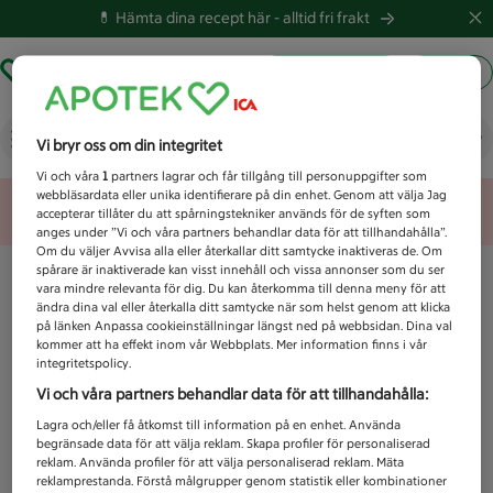
💊 Hämta dina recept här -
alltid fri frakt
Hämta ut recept
Logga in
Vad letar du efter idag?
Vi bryr oss om din integritet
Vi och våra
1
partners lagrar och får tillgång till personuppgifter som
webbläsardata eller unika identifierare på din enhet. Genom att välja Jag
Unknown error
accepterar tillåter du att spårningstekniker används för de syften som
anges under ”Vi och våra partners behandlar data för att tillhandahålla”.
Om du väljer Avvisa alla eller återkallar ditt samtycke inaktiveras de. Om
spårare är inaktiverade kan visst innehåll och vissa annonser som du ser
vara mindre relevanta för dig. Du kan återkomma till denna meny för att
ändra dina val eller återkalla ditt samtycke när som helst genom att klicka
på länken Anpassa cookieinställningar längst ned på webbsidan. Dina val
kommer att ha effekt inom vår Webbplats. Mer information finns i vår
integritetspolicy.
Vi och våra partners behandlar data för att tillhandahålla:
Lagra och/eller få åtkomst till information på en enhet. Använda
begränsade data för att välja reklam. Skapa profiler för personaliserad
reklam. Använda profiler för att välja personaliserad reklam. Mäta
reklamprestanda. Förstå målgrupper genom statistik eller kombinationer