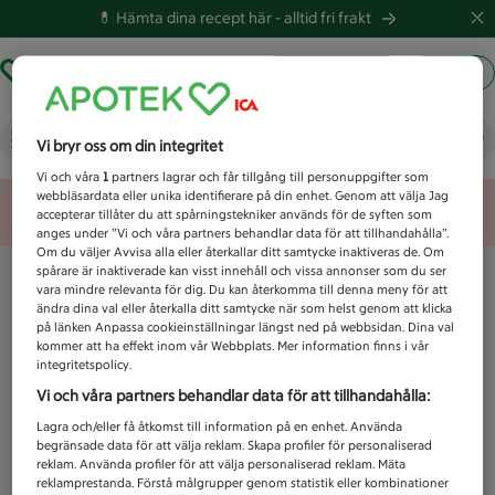
💊 Hämta dina recept här -
alltid fri frakt
Hämta ut recept
Logga in
Vad letar du efter idag?
Vi bryr oss om din integritet
Vi och våra
1
partners lagrar och får tillgång till personuppgifter som
webbläsardata eller unika identifierare på din enhet. Genom att välja Jag
Unknown error
accepterar tillåter du att spårningstekniker används för de syften som
anges under ”Vi och våra partners behandlar data för att tillhandahålla”.
Om du väljer Avvisa alla eller återkallar ditt samtycke inaktiveras de. Om
spårare är inaktiverade kan visst innehåll och vissa annonser som du ser
vara mindre relevanta för dig. Du kan återkomma till denna meny för att
ändra dina val eller återkalla ditt samtycke när som helst genom att klicka
på länken Anpassa cookieinställningar längst ned på webbsidan. Dina val
kommer att ha effekt inom vår Webbplats. Mer information finns i vår
integritetspolicy.
Vi och våra partners behandlar data för att tillhandahålla:
Lagra och/eller få åtkomst till information på en enhet. Använda
begränsade data för att välja reklam. Skapa profiler för personaliserad
reklam. Använda profiler för att välja personaliserad reklam. Mäta
reklamprestanda. Förstå målgrupper genom statistik eller kombinationer