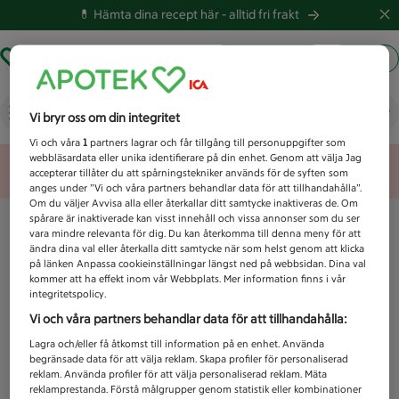
💊 Hämta dina recept här -
alltid fri frakt
Hämta ut recept
Logga in
Vad letar du efter idag?
Vi bryr oss om din integritet
Vi och våra
1
partners lagrar och får tillgång till personuppgifter som
webbläsardata eller unika identifierare på din enhet. Genom att välja Jag
Unknown error
accepterar tillåter du att spårningstekniker används för de syften som
anges under ”Vi och våra partners behandlar data för att tillhandahålla”.
Om du väljer Avvisa alla eller återkallar ditt samtycke inaktiveras de. Om
spårare är inaktiverade kan visst innehåll och vissa annonser som du ser
vara mindre relevanta för dig. Du kan återkomma till denna meny för att
ändra dina val eller återkalla ditt samtycke när som helst genom att klicka
på länken Anpassa cookieinställningar längst ned på webbsidan. Dina val
kommer att ha effekt inom vår Webbplats. Mer information finns i vår
integritetspolicy.
Vi och våra partners behandlar data för att tillhandahålla:
Lagra och/eller få åtkomst till information på en enhet. Använda
begränsade data för att välja reklam. Skapa profiler för personaliserad
reklam. Använda profiler för att välja personaliserad reklam. Mäta
reklamprestanda. Förstå målgrupper genom statistik eller kombinationer