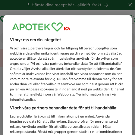
💊 Hämta dina recept här -
alltid fri frakt
Hämta ut recept
Logga in
Vad letar du efter idag?
Vi bryr oss om din integritet
Vi och våra
1
partners lagrar och får tillgång till personuppgifter som
webbläsardata eller unika identifierare på din enhet. Genom att välja Jag
Unknown error
accepterar tillåter du att spårningstekniker används för de syften som
anges under ”Vi och våra partners behandlar data för att tillhandahålla”.
Om du väljer Avvisa alla eller återkallar ditt samtycke inaktiveras de. Om
spårare är inaktiverade kan visst innehåll och vissa annonser som du ser
vara mindre relevanta för dig. Du kan återkomma till denna meny för att
ändra dina val eller återkalla ditt samtycke när som helst genom att klicka
på länken Anpassa cookieinställningar längst ned på webbsidan. Dina val
kommer att ha effekt inom vår Webbplats. Mer information finns i vår
integritetspolicy.
Vi och våra partners behandlar data för att tillhandahålla:
Lagra och/eller få åtkomst till information på en enhet. Använda
begränsade data för att välja reklam. Skapa profiler för personaliserad
reklam. Använda profiler för att välja personaliserad reklam. Mäta
reklamprestanda. Förstå målgrupper genom statistik eller kombinationer