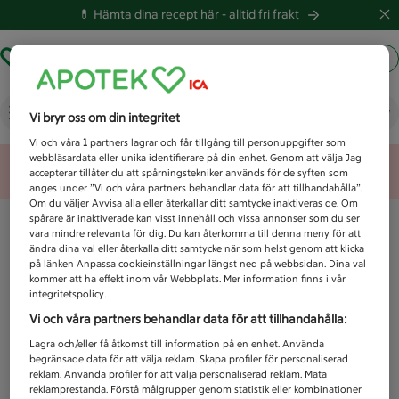
💊 Hämta dina recept här -
alltid fri frakt
Hämta ut recept
Logga in
Vad letar du efter idag?
Vi bryr oss om din integritet
Vi och våra
1
partners lagrar och får tillgång till personuppgifter som
webbläsardata eller unika identifierare på din enhet. Genom att välja Jag
Unknown error
accepterar tillåter du att spårningstekniker används för de syften som
anges under ”Vi och våra partners behandlar data för att tillhandahålla”.
Om du väljer Avvisa alla eller återkallar ditt samtycke inaktiveras de. Om
spårare är inaktiverade kan visst innehåll och vissa annonser som du ser
vara mindre relevanta för dig. Du kan återkomma till denna meny för att
ändra dina val eller återkalla ditt samtycke när som helst genom att klicka
på länken Anpassa cookieinställningar längst ned på webbsidan. Dina val
kommer att ha effekt inom vår Webbplats. Mer information finns i vår
integritetspolicy.
Vi och våra partners behandlar data för att tillhandahålla:
Lagra och/eller få åtkomst till information på en enhet. Använda
begränsade data för att välja reklam. Skapa profiler för personaliserad
reklam. Använda profiler för att välja personaliserad reklam. Mäta
reklamprestanda. Förstå målgrupper genom statistik eller kombinationer