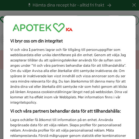
💊 Hämta dina recept här -
alltid fri frakt
Hämta ut recept
Logga in
Vad letar du efter idag?
Vi bryr oss om din integritet
Vi och våra
1
partners lagrar och får tillgång till personuppgifter som
webbläsardata eller unika identifierare på din enhet. Genom att välja Jag
Unknown error
accepterar tillåter du att spårningstekniker används för de syften som
anges under ”Vi och våra partners behandlar data för att tillhandahålla”.
Om du väljer Avvisa alla eller återkallar ditt samtycke inaktiveras de. Om
spårare är inaktiverade kan visst innehåll och vissa annonser som du ser
vara mindre relevanta för dig. Du kan återkomma till denna meny för att
ändra dina val eller återkalla ditt samtycke när som helst genom att klicka
på länken Anpassa cookieinställningar längst ned på webbsidan. Dina val
kommer att ha effekt inom vår Webbplats. Mer information finns i vår
integritetspolicy.
Vi och våra partners behandlar data för att tillhandahålla:
Lagra och/eller få åtkomst till information på en enhet. Använda
begränsade data för att välja reklam. Skapa profiler för personaliserad
reklam. Använda profiler för att välja personaliserad reklam. Mäta
reklamprestanda. Förstå målgrupper genom statistik eller kombinationer