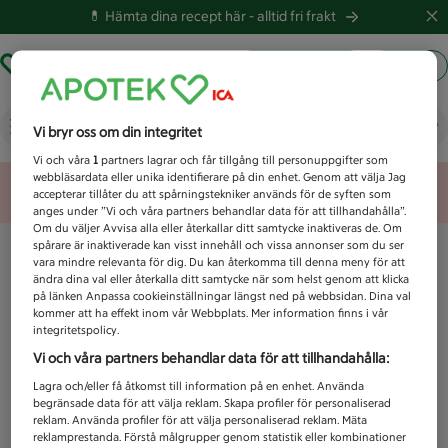
💊 Hämta dina recept här -
alltid fri frakt
Hämta ut recept
Logga in
Vad letar du efter idag?
Vi bryr oss om din integritet
Vi och våra
1
partners lagrar och får tillgång till personuppgifter som
webbläsardata eller unika identifierare på din enhet. Genom att välja Jag
Unknown error
accepterar tillåter du att spårningstekniker används för de syften som
anges under ”Vi och våra partners behandlar data för att tillhandahålla”.
Om du väljer Avvisa alla eller återkallar ditt samtycke inaktiveras de. Om
spårare är inaktiverade kan visst innehåll och vissa annonser som du ser
vara mindre relevanta för dig. Du kan återkomma till denna meny för att
ändra dina val eller återkalla ditt samtycke när som helst genom att klicka
på länken Anpassa cookieinställningar längst ned på webbsidan. Dina val
kommer att ha effekt inom vår Webbplats. Mer information finns i vår
integritetspolicy.
Vi och våra partners behandlar data för att tillhandahålla:
Lagra och/eller få åtkomst till information på en enhet. Använda
begränsade data för att välja reklam. Skapa profiler för personaliserad
reklam. Använda profiler för att välja personaliserad reklam. Mäta
reklamprestanda. Förstå målgrupper genom statistik eller kombinationer