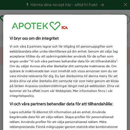
💊 Hämta dina recept här -
alltid fri frakt
Hämta ut recept
Logga in
Vad letar du efter idag?
Vi bryr oss om din integritet
Vi och våra
1
partners lagrar och får tillgång till personuppgifter som
webbläsardata eller unika identifierare på din enhet. Genom att välja Jag
Unknown error
accepterar tillåter du att spårningstekniker används för de syften som
anges under ”Vi och våra partners behandlar data för att tillhandahålla”.
Om du väljer Avvisa alla eller återkallar ditt samtycke inaktiveras de. Om
spårare är inaktiverade kan visst innehåll och vissa annonser som du ser
vara mindre relevanta för dig. Du kan återkomma till denna meny för att
ändra dina val eller återkalla ditt samtycke när som helst genom att klicka
på länken Anpassa cookieinställningar längst ned på webbsidan. Dina val
kommer att ha effekt inom vår Webbplats. Mer information finns i vår
integritetspolicy.
Vi och våra partners behandlar data för att tillhandahålla:
Lagra och/eller få åtkomst till information på en enhet. Använda
begränsade data för att välja reklam. Skapa profiler för personaliserad
reklam. Använda profiler för att välja personaliserad reklam. Mäta
reklamprestanda. Förstå målgrupper genom statistik eller kombinationer