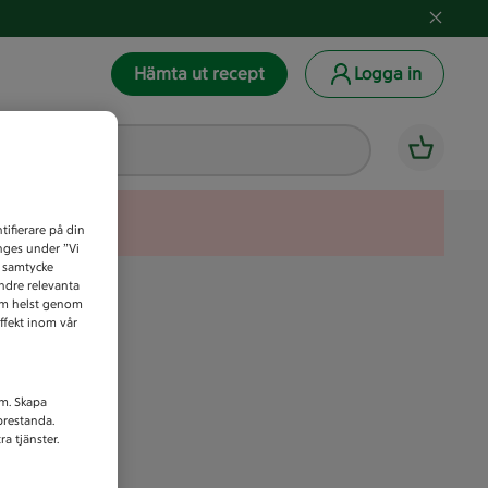
Hämta ut recept
Logga in
tifierare på din
anges under ”Vi
t samtycke
indre relevanta
som helst genom
ffekt inom vår
am. Skapa
prestanda.
a tjänster.