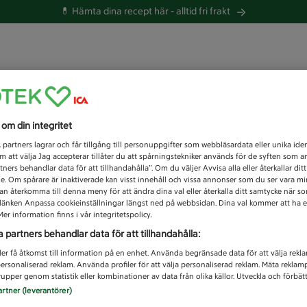
💊 Hämta dina recept här -
alltid fri frakt
 du efter idag?
s om din integritet
Unknown error
1
partners lagrar och får tillgång till personuppgifter som webbläsardata eller unika iden
 att välja Jag accepterar tillåter du att spårningstekniker används för de syften som 
tners behandlar data för att tillhandahålla”. Om du väljer Avvisa alla eller återkallar dit
de. Om spårare är inaktiverade kan visst innehåll och vissa annonser som du ser vara m
kan återkomma till denna meny för att ändra dina val eller återkalla ditt samtycke när 
å länken Anpassa cookieinställningar längst ned på webbsidan. Dina val kommer att ha e
er information finns i vår integritetspolicy.
a partners behandlar data för att tillhandahålla:
ler få åtkomst till information på en enhet. Använda begränsade data för att välja rekl
 personaliserad reklam. Använda profiler för att välja personaliserad reklam. Mäta reklam
upper genom statistik eller kombinationer av data från olika källor. Utveckla och förbättr
artner (leverantörer)