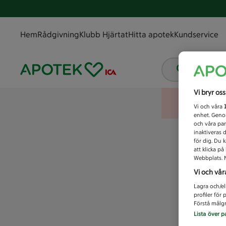
Hem
Rådgivning
Klubb Hjärtat
Hitta apotek
Kundservice
Vad letar
Vi bryr os
Vi och våra
enhet. Genom
och våra par
inaktiveras 
för dig. Du 
att klicka p
Webbplats. M
Vi och vår
Lagra och/el
profiler för
Förstå målgr
Lista över p