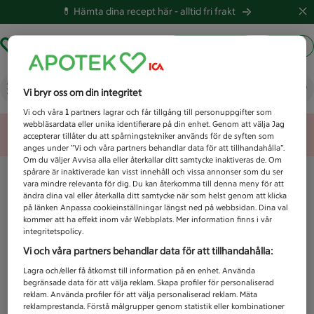
💊 Hämta dina recept här -
alltid fri frakt
Hämta ut recept
Logga in
Vad letar du efter idag?
Vi bryr oss om din integritet
Vi och våra
1
partners lagrar och får tillgång till personuppgifter som
webbläsardata eller unika identifierare på din enhet. Genom att välja Jag
Unknown error
accepterar tillåter du att spårningstekniker används för de syften som
anges under ”Vi och våra partners behandlar data för att tillhandahålla”.
Om du väljer Avvisa alla eller återkallar ditt samtycke inaktiveras de. Om
spårare är inaktiverade kan visst innehåll och vissa annonser som du ser
vara mindre relevanta för dig. Du kan återkomma till denna meny för att
ändra dina val eller återkalla ditt samtycke när som helst genom att klicka
på länken Anpassa cookieinställningar längst ned på webbsidan. Dina val
kommer att ha effekt inom vår Webbplats. Mer information finns i vår
integritetspolicy.
Vi och våra partners behandlar data för att tillhandahålla:
Lagra och/eller få åtkomst till information på en enhet. Använda
begränsade data för att välja reklam. Skapa profiler för personaliserad
reklam. Använda profiler för att välja personaliserad reklam. Mäta
reklamprestanda. Förstå målgrupper genom statistik eller kombinationer