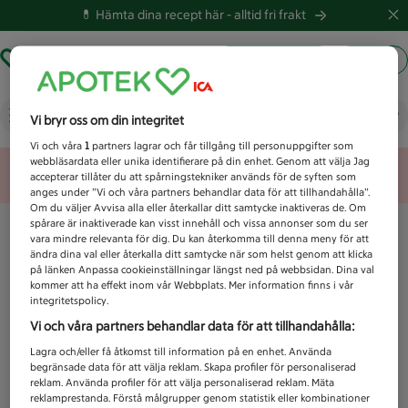
💊 Hämta dina recept här -
alltid fri frakt
Hämta ut recept
Logga in
Vad letar du efter idag?
Vi bryr oss om din integritet
Vi och våra
1
partners lagrar och får tillgång till personuppgifter som
webbläsardata eller unika identifierare på din enhet. Genom att välja Jag
Unknown error
accepterar tillåter du att spårningstekniker används för de syften som
anges under ”Vi och våra partners behandlar data för att tillhandahålla”.
Om du väljer Avvisa alla eller återkallar ditt samtycke inaktiveras de. Om
spårare är inaktiverade kan visst innehåll och vissa annonser som du ser
vara mindre relevanta för dig. Du kan återkomma till denna meny för att
ändra dina val eller återkalla ditt samtycke när som helst genom att klicka
på länken Anpassa cookieinställningar längst ned på webbsidan. Dina val
kommer att ha effekt inom vår Webbplats. Mer information finns i vår
integritetspolicy.
Vi och våra partners behandlar data för att tillhandahålla:
Lagra och/eller få åtkomst till information på en enhet. Använda
begränsade data för att välja reklam. Skapa profiler för personaliserad
reklam. Använda profiler för att välja personaliserad reklam. Mäta
reklamprestanda. Förstå målgrupper genom statistik eller kombinationer