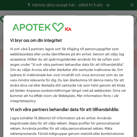
💊 Hämta dina recept här -
alltid fri frakt
Hämta ut recept
Logga in
Vad letar du efter idag?
Vi bryr oss om din integritet
Vi och våra
1
partners lagrar och får tillgång till personuppgifter som
webbläsardata eller unika identifierare på din enhet. Genom att välja Jag
Unknown error
accepterar tillåter du att spårningstekniker används för de syften som
anges under ”Vi och våra partners behandlar data för att tillhandahålla”.
Om du väljer Avvisa alla eller återkallar ditt samtycke inaktiveras de. Om
spårare är inaktiverade kan visst innehåll och vissa annonser som du ser
vara mindre relevanta för dig. Du kan återkomma till denna meny för att
ändra dina val eller återkalla ditt samtycke när som helst genom att klicka
på länken Anpassa cookieinställningar längst ned på webbsidan. Dina val
kommer att ha effekt inom vår Webbplats. Mer information finns i vår
integritetspolicy.
Vi och våra partners behandlar data för att tillhandahålla:
Lagra och/eller få åtkomst till information på en enhet. Använda
begränsade data för att välja reklam. Skapa profiler för personaliserad
reklam. Använda profiler för att välja personaliserad reklam. Mäta
reklamprestanda. Förstå målgrupper genom statistik eller kombinationer