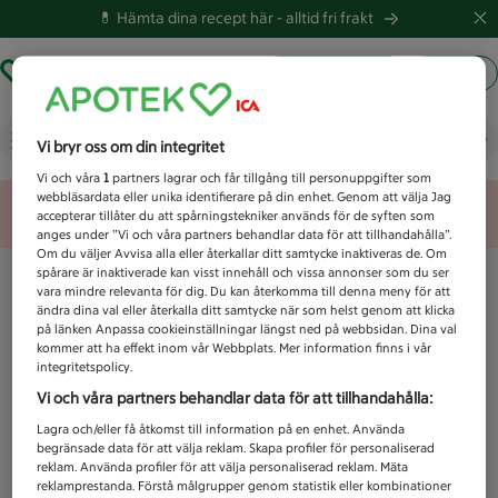
💊 Hämta dina recept här -
alltid fri frakt
Hämta ut recept
Logga in
Vad letar du efter idag?
Vi bryr oss om din integritet
Vi och våra
1
partners lagrar och får tillgång till personuppgifter som
webbläsardata eller unika identifierare på din enhet. Genom att välja Jag
Unknown error
accepterar tillåter du att spårningstekniker används för de syften som
anges under ”Vi och våra partners behandlar data för att tillhandahålla”.
Om du väljer Avvisa alla eller återkallar ditt samtycke inaktiveras de. Om
spårare är inaktiverade kan visst innehåll och vissa annonser som du ser
vara mindre relevanta för dig. Du kan återkomma till denna meny för att
ändra dina val eller återkalla ditt samtycke när som helst genom att klicka
på länken Anpassa cookieinställningar längst ned på webbsidan. Dina val
kommer att ha effekt inom vår Webbplats. Mer information finns i vår
integritetspolicy.
Vi och våra partners behandlar data för att tillhandahålla:
Lagra och/eller få åtkomst till information på en enhet. Använda
begränsade data för att välja reklam. Skapa profiler för personaliserad
reklam. Använda profiler för att välja personaliserad reklam. Mäta
reklamprestanda. Förstå målgrupper genom statistik eller kombinationer