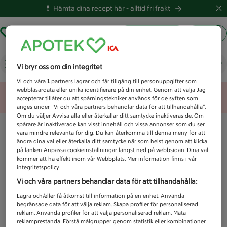
💊 Hämta dina recept här -
alltid fri frakt
Hämta ut recept
Logga in
Vad letar du efter idag?
Vi bryr oss om din integritet
Vi och våra
1
partners lagrar och får tillgång till personuppgifter som
webbläsardata eller unika identifierare på din enhet. Genom att välja Jag
Unknown error
accepterar tillåter du att spårningstekniker används för de syften som
anges under ”Vi och våra partners behandlar data för att tillhandahålla”.
Om du väljer Avvisa alla eller återkallar ditt samtycke inaktiveras de. Om
spårare är inaktiverade kan visst innehåll och vissa annonser som du ser
vara mindre relevanta för dig. Du kan återkomma till denna meny för att
ändra dina val eller återkalla ditt samtycke när som helst genom att klicka
på länken Anpassa cookieinställningar längst ned på webbsidan. Dina val
kommer att ha effekt inom vår Webbplats. Mer information finns i vår
integritetspolicy.
Vi och våra partners behandlar data för att tillhandahålla:
Lagra och/eller få åtkomst till information på en enhet. Använda
begränsade data för att välja reklam. Skapa profiler för personaliserad
reklam. Använda profiler för att välja personaliserad reklam. Mäta
reklamprestanda. Förstå målgrupper genom statistik eller kombinationer