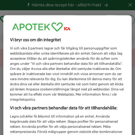
💊 Hämta dina recept här -
alltid fri frakt
Hämta ut recept
Logga in
Vad letar du efter idag?
Vi bryr oss om din integritet
Vi och våra
1
partners lagrar och får tillgång till personuppgifter som
webbläsardata eller unika identifierare på din enhet. Genom att välja Jag
Unknown error
accepterar tillåter du att spårningstekniker används för de syften som
anges under ”Vi och våra partners behandlar data för att tillhandahålla”.
Om du väljer Avvisa alla eller återkallar ditt samtycke inaktiveras de. Om
spårare är inaktiverade kan visst innehåll och vissa annonser som du ser
vara mindre relevanta för dig. Du kan återkomma till denna meny för att
ändra dina val eller återkalla ditt samtycke när som helst genom att klicka
på länken Anpassa cookieinställningar längst ned på webbsidan. Dina val
kommer att ha effekt inom vår Webbplats. Mer information finns i vår
integritetspolicy.
Vi och våra partners behandlar data för att tillhandahålla:
Lagra och/eller få åtkomst till information på en enhet. Använda
begränsade data för att välja reklam. Skapa profiler för personaliserad
reklam. Använda profiler för att välja personaliserad reklam. Mäta
reklamprestanda. Förstå målgrupper genom statistik eller kombinationer