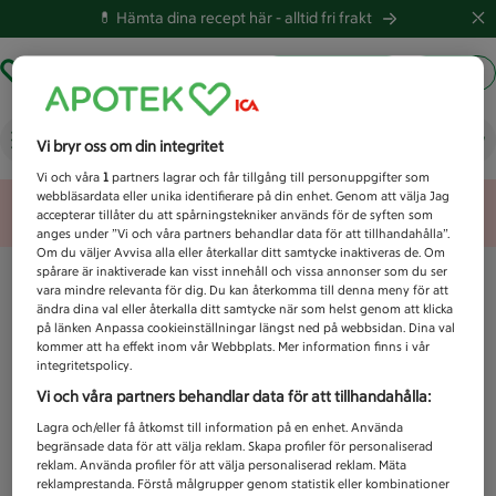
💊 Hämta dina recept här -
alltid fri frakt
Hämta ut recept
Logga in
Vad letar du efter idag?
Vi bryr oss om din integritet
Vi och våra
1
partners lagrar och får tillgång till personuppgifter som
webbläsardata eller unika identifierare på din enhet. Genom att välja Jag
Unknown error
accepterar tillåter du att spårningstekniker används för de syften som
anges under ”Vi och våra partners behandlar data för att tillhandahålla”.
Om du väljer Avvisa alla eller återkallar ditt samtycke inaktiveras de. Om
spårare är inaktiverade kan visst innehåll och vissa annonser som du ser
vara mindre relevanta för dig. Du kan återkomma till denna meny för att
ändra dina val eller återkalla ditt samtycke när som helst genom att klicka
på länken Anpassa cookieinställningar längst ned på webbsidan. Dina val
kommer att ha effekt inom vår Webbplats. Mer information finns i vår
integritetspolicy.
Vi och våra partners behandlar data för att tillhandahålla:
Lagra och/eller få åtkomst till information på en enhet. Använda
begränsade data för att välja reklam. Skapa profiler för personaliserad
reklam. Använda profiler för att välja personaliserad reklam. Mäta
reklamprestanda. Förstå målgrupper genom statistik eller kombinationer