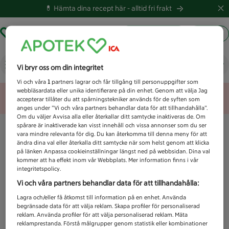
💊 Hämta dina recept här -
alltid fri frakt
Hämta ut recept
Logga in
Vad letar du efter idag?
Vi bryr oss om din integritet
Vi och våra
1
partners lagrar och får tillgång till personuppgifter som
webbläsardata eller unika identifierare på din enhet. Genom att välja Jag
Unknown error
accepterar tillåter du att spårningstekniker används för de syften som
anges under ”Vi och våra partners behandlar data för att tillhandahålla”.
Om du väljer Avvisa alla eller återkallar ditt samtycke inaktiveras de. Om
spårare är inaktiverade kan visst innehåll och vissa annonser som du ser
vara mindre relevanta för dig. Du kan återkomma till denna meny för att
ändra dina val eller återkalla ditt samtycke när som helst genom att klicka
på länken Anpassa cookieinställningar längst ned på webbsidan. Dina val
kommer att ha effekt inom vår Webbplats. Mer information finns i vår
integritetspolicy.
Vi och våra partners behandlar data för att tillhandahålla:
Lagra och/eller få åtkomst till information på en enhet. Använda
begränsade data för att välja reklam. Skapa profiler för personaliserad
reklam. Använda profiler för att välja personaliserad reklam. Mäta
reklamprestanda. Förstå målgrupper genom statistik eller kombinationer