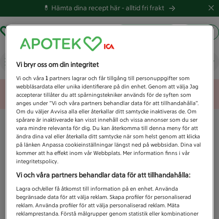
💊 Hämta dina recept här -
alltid fri frakt
Hämta ut recept
Logga in
Vad letar du efter idag?
Vi bryr oss om din integritet
Vi och våra
1
partners lagrar och får tillgång till personuppgifter som
webbläsardata eller unika identifierare på din enhet. Genom att välja Jag
Unknown error
accepterar tillåter du att spårningstekniker används för de syften som
anges under ”Vi och våra partners behandlar data för att tillhandahålla”.
Om du väljer Avvisa alla eller återkallar ditt samtycke inaktiveras de. Om
spårare är inaktiverade kan visst innehåll och vissa annonser som du ser
vara mindre relevanta för dig. Du kan återkomma till denna meny för att
ändra dina val eller återkalla ditt samtycke när som helst genom att klicka
på länken Anpassa cookieinställningar längst ned på webbsidan. Dina val
kommer att ha effekt inom vår Webbplats. Mer information finns i vår
integritetspolicy.
Vi och våra partners behandlar data för att tillhandahålla:
Lagra och/eller få åtkomst till information på en enhet. Använda
begränsade data för att välja reklam. Skapa profiler för personaliserad
reklam. Använda profiler för att välja personaliserad reklam. Mäta
reklamprestanda. Förstå målgrupper genom statistik eller kombinationer