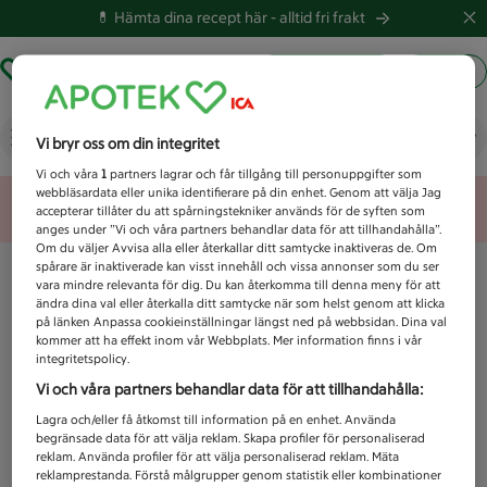
💊 Hämta dina recept här -
alltid fri frakt
Hämta ut recept
Logga in
Vad letar du efter idag?
Vi bryr oss om din integritet
Vi och våra
1
partners lagrar och får tillgång till personuppgifter som
webbläsardata eller unika identifierare på din enhet. Genom att välja Jag
Unknown error
accepterar tillåter du att spårningstekniker används för de syften som
anges under ”Vi och våra partners behandlar data för att tillhandahålla”.
Om du väljer Avvisa alla eller återkallar ditt samtycke inaktiveras de. Om
spårare är inaktiverade kan visst innehåll och vissa annonser som du ser
vara mindre relevanta för dig. Du kan återkomma till denna meny för att
ändra dina val eller återkalla ditt samtycke när som helst genom att klicka
på länken Anpassa cookieinställningar längst ned på webbsidan. Dina val
kommer att ha effekt inom vår Webbplats. Mer information finns i vår
integritetspolicy.
Vi och våra partners behandlar data för att tillhandahålla:
Lagra och/eller få åtkomst till information på en enhet. Använda
begränsade data för att välja reklam. Skapa profiler för personaliserad
reklam. Använda profiler för att välja personaliserad reklam. Mäta
reklamprestanda. Förstå målgrupper genom statistik eller kombinationer