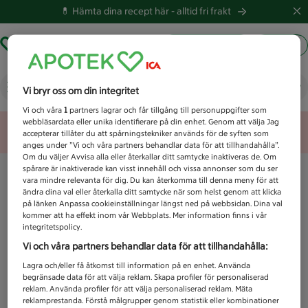
💊 Hämta dina recept här -
alltid fri frakt
Hämta ut recept
Logga in
Vad letar du efter idag?
Vi bryr oss om din integritet
Vi och våra
1
partners lagrar och får tillgång till personuppgifter som
webbläsardata eller unika identifierare på din enhet. Genom att välja Jag
Unknown error
accepterar tillåter du att spårningstekniker används för de syften som
anges under ”Vi och våra partners behandlar data för att tillhandahålla”.
Om du väljer Avvisa alla eller återkallar ditt samtycke inaktiveras de. Om
spårare är inaktiverade kan visst innehåll och vissa annonser som du ser
vara mindre relevanta för dig. Du kan återkomma till denna meny för att
ändra dina val eller återkalla ditt samtycke när som helst genom att klicka
på länken Anpassa cookieinställningar längst ned på webbsidan. Dina val
kommer att ha effekt inom vår Webbplats. Mer information finns i vår
integritetspolicy.
Vi och våra partners behandlar data för att tillhandahålla:
Lagra och/eller få åtkomst till information på en enhet. Använda
begränsade data för att välja reklam. Skapa profiler för personaliserad
reklam. Använda profiler för att välja personaliserad reklam. Mäta
reklamprestanda. Förstå målgrupper genom statistik eller kombinationer