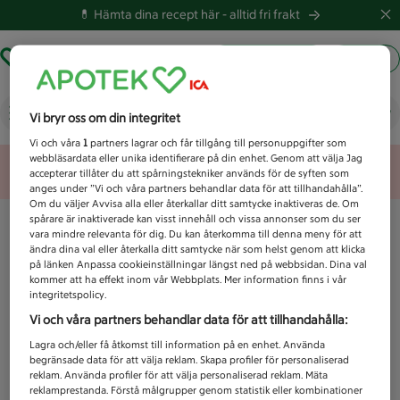
💊 Hämta dina recept här -
alltid fri frakt
Hämta ut recept
Logga in
Vad letar du efter idag?
Vi bryr oss om din integritet
Vi och våra
1
partners lagrar och får tillgång till personuppgifter som
webbläsardata eller unika identifierare på din enhet. Genom att välja Jag
Unknown error
accepterar tillåter du att spårningstekniker används för de syften som
anges under ”Vi och våra partners behandlar data för att tillhandahålla”.
Om du väljer Avvisa alla eller återkallar ditt samtycke inaktiveras de. Om
spårare är inaktiverade kan visst innehåll och vissa annonser som du ser
vara mindre relevanta för dig. Du kan återkomma till denna meny för att
ändra dina val eller återkalla ditt samtycke när som helst genom att klicka
på länken Anpassa cookieinställningar längst ned på webbsidan. Dina val
kommer att ha effekt inom vår Webbplats. Mer information finns i vår
integritetspolicy.
Vi och våra partners behandlar data för att tillhandahålla:
Lagra och/eller få åtkomst till information på en enhet. Använda
begränsade data för att välja reklam. Skapa profiler för personaliserad
reklam. Använda profiler för att välja personaliserad reklam. Mäta
reklamprestanda. Förstå målgrupper genom statistik eller kombinationer