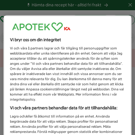
💊 Hämta dina recept här -
alltid fri frakt
Hämta ut recept
Logga in
Vad letar du efter idag?
Vi bryr oss om din integritet
Vi och våra
1
partners lagrar och får tillgång till personuppgifter som
webbläsardata eller unika identifierare på din enhet. Genom att välja Jag
Unknown error
accepterar tillåter du att spårningstekniker används för de syften som
anges under ”Vi och våra partners behandlar data för att tillhandahålla”.
Om du väljer Avvisa alla eller återkallar ditt samtycke inaktiveras de. Om
spårare är inaktiverade kan visst innehåll och vissa annonser som du ser
vara mindre relevanta för dig. Du kan återkomma till denna meny för att
ändra dina val eller återkalla ditt samtycke när som helst genom att klicka
på länken Anpassa cookieinställningar längst ned på webbsidan. Dina val
kommer att ha effekt inom vår Webbplats. Mer information finns i vår
integritetspolicy.
Vi och våra partners behandlar data för att tillhandahålla:
Lagra och/eller få åtkomst till information på en enhet. Använda
begränsade data för att välja reklam. Skapa profiler för personaliserad
reklam. Använda profiler för att välja personaliserad reklam. Mäta
reklamprestanda. Förstå målgrupper genom statistik eller kombinationer