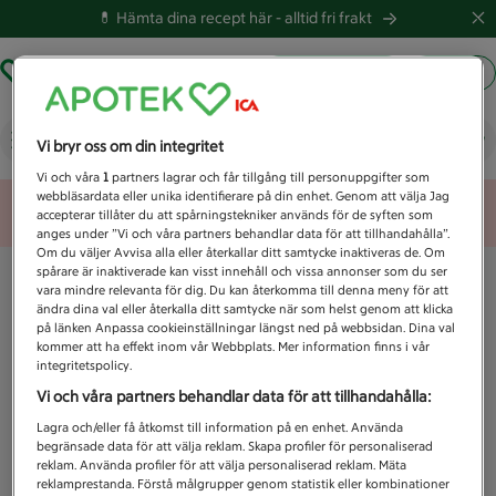
💊 Hämta dina recept här -
alltid fri frakt
Hämta ut recept
Logga in
Vad letar du efter idag?
Vi bryr oss om din integritet
Vi och våra
1
partners lagrar och får tillgång till personuppgifter som
webbläsardata eller unika identifierare på din enhet. Genom att välja Jag
Unknown error
accepterar tillåter du att spårningstekniker används för de syften som
anges under ”Vi och våra partners behandlar data för att tillhandahålla”.
Om du väljer Avvisa alla eller återkallar ditt samtycke inaktiveras de. Om
spårare är inaktiverade kan visst innehåll och vissa annonser som du ser
vara mindre relevanta för dig. Du kan återkomma till denna meny för att
ändra dina val eller återkalla ditt samtycke när som helst genom att klicka
på länken Anpassa cookieinställningar längst ned på webbsidan. Dina val
kommer att ha effekt inom vår Webbplats. Mer information finns i vår
integritetspolicy.
Vi och våra partners behandlar data för att tillhandahålla:
Lagra och/eller få åtkomst till information på en enhet. Använda
begränsade data för att välja reklam. Skapa profiler för personaliserad
reklam. Använda profiler för att välja personaliserad reklam. Mäta
reklamprestanda. Förstå målgrupper genom statistik eller kombinationer