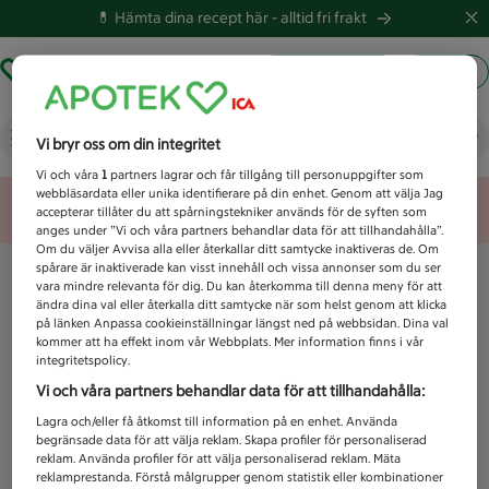
💊 Hämta dina recept här -
alltid fri frakt
Hämta ut recept
Logga in
Vad letar du efter idag?
Vi bryr oss om din integritet
Vi och våra
1
partners lagrar och får tillgång till personuppgifter som
webbläsardata eller unika identifierare på din enhet. Genom att välja Jag
Unknown error
accepterar tillåter du att spårningstekniker används för de syften som
anges under ”Vi och våra partners behandlar data för att tillhandahålla”.
Om du väljer Avvisa alla eller återkallar ditt samtycke inaktiveras de. Om
spårare är inaktiverade kan visst innehåll och vissa annonser som du ser
vara mindre relevanta för dig. Du kan återkomma till denna meny för att
ändra dina val eller återkalla ditt samtycke när som helst genom att klicka
på länken Anpassa cookieinställningar längst ned på webbsidan. Dina val
kommer att ha effekt inom vår Webbplats. Mer information finns i vår
integritetspolicy.
Vi och våra partners behandlar data för att tillhandahålla:
Lagra och/eller få åtkomst till information på en enhet. Använda
begränsade data för att välja reklam. Skapa profiler för personaliserad
reklam. Använda profiler för att välja personaliserad reklam. Mäta
reklamprestanda. Förstå målgrupper genom statistik eller kombinationer