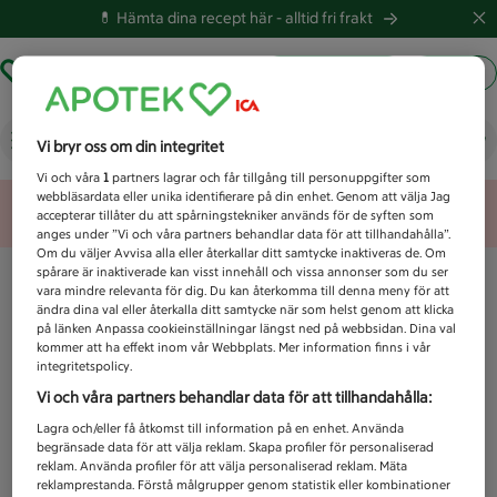
💊 Hämta dina recept här -
alltid fri frakt
Hämta ut recept
Logga in
Vad letar du efter idag?
Vi bryr oss om din integritet
Vi och våra
1
partners lagrar och får tillgång till personuppgifter som
webbläsardata eller unika identifierare på din enhet. Genom att välja Jag
Unknown error
accepterar tillåter du att spårningstekniker används för de syften som
anges under ”Vi och våra partners behandlar data för att tillhandahålla”.
Om du väljer Avvisa alla eller återkallar ditt samtycke inaktiveras de. Om
spårare är inaktiverade kan visst innehåll och vissa annonser som du ser
vara mindre relevanta för dig. Du kan återkomma till denna meny för att
ändra dina val eller återkalla ditt samtycke när som helst genom att klicka
på länken Anpassa cookieinställningar längst ned på webbsidan. Dina val
kommer att ha effekt inom vår Webbplats. Mer information finns i vår
integritetspolicy.
Vi och våra partners behandlar data för att tillhandahålla:
Lagra och/eller få åtkomst till information på en enhet. Använda
begränsade data för att välja reklam. Skapa profiler för personaliserad
reklam. Använda profiler för att välja personaliserad reklam. Mäta
reklamprestanda. Förstå målgrupper genom statistik eller kombinationer