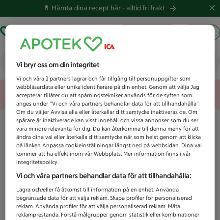
💊 Hämta dina recept här -
alltid fri frakt
Hämta ut recept
Logga in
Vad letar du efter idag?
Vi bryr oss om din integritet
Vi och våra
1
partners lagrar och får tillgång till personuppgifter som
webbläsardata eller unika identifierare på din enhet. Genom att välja Jag
Unknown error
accepterar tillåter du att spårningstekniker används för de syften som
anges under ”Vi och våra partners behandlar data för att tillhandahålla”.
Om du väljer Avvisa alla eller återkallar ditt samtycke inaktiveras de. Om
spårare är inaktiverade kan visst innehåll och vissa annonser som du ser
vara mindre relevanta för dig. Du kan återkomma till denna meny för att
ändra dina val eller återkalla ditt samtycke när som helst genom att klicka
på länken Anpassa cookieinställningar längst ned på webbsidan. Dina val
kommer att ha effekt inom vår Webbplats. Mer information finns i vår
integritetspolicy.
Vi och våra partners behandlar data för att tillhandahålla:
Lagra och/eller få åtkomst till information på en enhet. Använda
begränsade data för att välja reklam. Skapa profiler för personaliserad
reklam. Använda profiler för att välja personaliserad reklam. Mäta
reklamprestanda. Förstå målgrupper genom statistik eller kombinationer