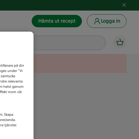
Hämta ut recept
Logga in
tifierare på din
anges under ”Vi
t samtycke
indre relevanta
som helst genom
ffekt inom vår
am. Skapa
prestanda.
a tjänster.