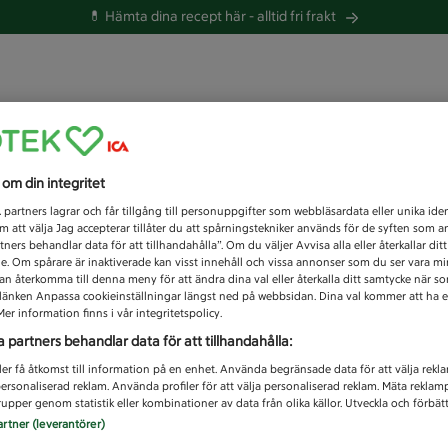
💊 Hämta dina recept här -
alltid fri frakt
 du efter idag?
s om din integritet
Unknown error
1
partners lagrar och får tillgång till personuppgifter som webbläsardata eller unika iden
 att välja Jag accepterar tillåter du att spårningstekniker används för de syften som 
tners behandlar data för att tillhandahålla”. Om du väljer Avvisa alla eller återkallar dit
de. Om spårare är inaktiverade kan visst innehåll och vissa annonser som du ser vara m
kan återkomma till denna meny för att ändra dina val eller återkalla ditt samtycke när 
å länken Anpassa cookieinställningar längst ned på webbsidan. Dina val kommer att ha e
er information finns i vår integritetspolicy.
a partners behandlar data för att tillhandahålla:
ler få åtkomst till information på en enhet. Använda begränsade data för att välja rekl
 personaliserad reklam. Använda profiler för att välja personaliserad reklam. Mäta reklam
upper genom statistik eller kombinationer av data från olika källor. Utveckla och förbättr
artner (leverantörer)