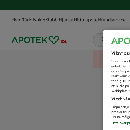
Hem
Rådgivning
Klubb Hjärtat
Hitta apotek
Kundservice
Vad letar
Vi bryr os
Vi och våra
enhet. Genom
och våra par
inaktiveras 
för dig. Du 
att klicka p
Webbplats. M
Vi och vår
Lagra och/el
profiler för
Förstå målgr
Lista över p