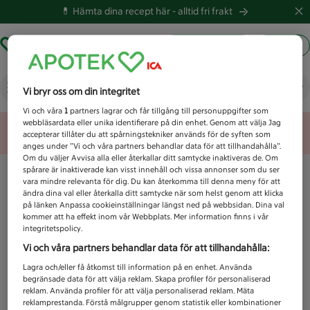
💊 Hämta dina recept här -
alltid fri frakt
Hämta ut recept
Logga in
Vad letar du efter idag?
Vi bryr oss om din integritet
Vi och våra
1
partners lagrar och får tillgång till personuppgifter som
webbläsardata eller unika identifierare på din enhet. Genom att välja Jag
Unknown error
accepterar tillåter du att spårningstekniker används för de syften som
anges under ”Vi och våra partners behandlar data för att tillhandahålla”.
Om du väljer Avvisa alla eller återkallar ditt samtycke inaktiveras de. Om
spårare är inaktiverade kan visst innehåll och vissa annonser som du ser
vara mindre relevanta för dig. Du kan återkomma till denna meny för att
ändra dina val eller återkalla ditt samtycke när som helst genom att klicka
på länken Anpassa cookieinställningar längst ned på webbsidan. Dina val
kommer att ha effekt inom vår Webbplats. Mer information finns i vår
integritetspolicy.
Vi och våra partners behandlar data för att tillhandahålla:
Lagra och/eller få åtkomst till information på en enhet. Använda
begränsade data för att välja reklam. Skapa profiler för personaliserad
reklam. Använda profiler för att välja personaliserad reklam. Mäta
reklamprestanda. Förstå målgrupper genom statistik eller kombinationer